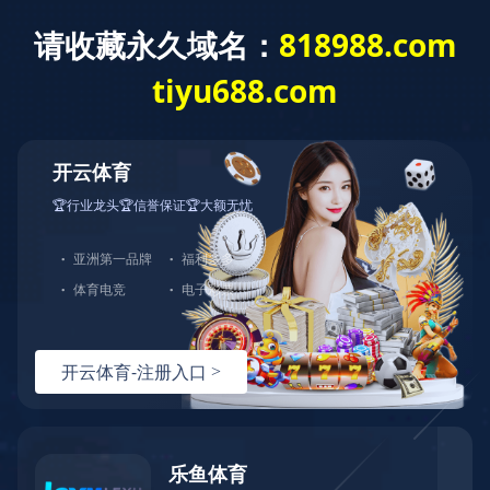
首页
公司简介
荣誉资质
