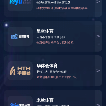
荣誉资质
企业资质
企业专利
企业荣誉
企业业绩

企业业绩
市政工程业绩
公路工程业绩
电力工程业绩
水利工程业绩
开云体育业绩
业绩展示
新闻中心
