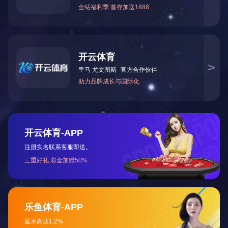
绩
开云体育业绩
业绩展示
新闻中心
公司新闻
业内动态
联系我们
联系方式
客户留言

首页
公司简介
荣誉资质

企业资质
企业专利
企业荣誉
企业业绩

市政工程业绩
公路工程业绩
电力工程业绩
水利工程业
绩
开云体育业绩
业绩展示
新闻中心

公司新闻
业内动态
联系我们

联系方式
客户留言