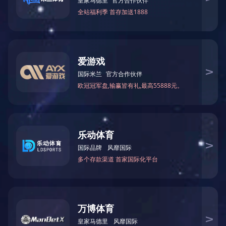
新闻中心
公司新闻
业内动态
联系我们

联系我们
联系方式
客户留言
首页
公司简介
荣誉资质
企业资质
企业专利
企业荣誉
企业业绩
市政工程业绩
公路工程业绩
电力工程业绩
水利工程业