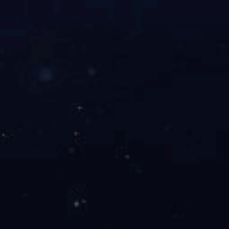
性别：
男
女
手机：
电话：
传真：
邮箱：
地址：
邮编：
*
验证码：
提交
闽ICP备17019236号-1
厦门
中企动力
SEO
开云体育