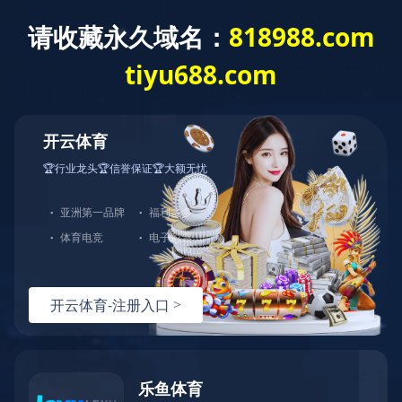
首页
公司简介
荣誉资质
