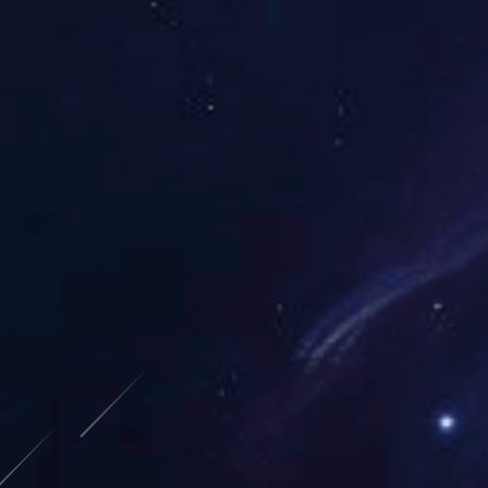
业绩展示
新闻中心
公司新闻
业内动态
联系我们
联系方式
客户留言

首页
公司简介
荣誉资质

企业资质
企业专利
企业荣誉
企业业绩

市政工程业绩
公路工程业绩
电力工程业绩
水利工程业绩
业绩展示
新闻中心

公司新闻
业内动态
联系我们

联系方式
客户留言
