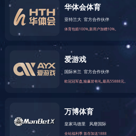
荣誉资质
企业资质
企业专利
企业荣誉
企业业绩

企业业绩
市政工程业绩
公路工程业绩
电力工程业绩
水利工程业绩
开云体育业绩
业绩展示
新闻中心
