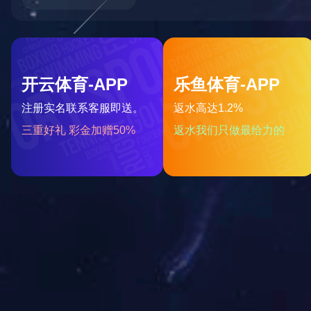
新闻中心
公司新闻
业内动态
联系我们

联系我们
联系方式
客户留言
首页
公司简介
荣誉资质
企业资质
企业专利
企业荣誉
企业业绩
市政工程业绩
公路工程业绩
电力工程业绩
水利工程业绩