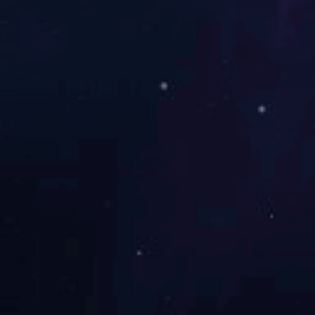
网站二维码
扫一扫进入网站
微信公众号
扫一扫关注微信公众号
ONLINE MESSAGE
联系方式
留言应用名称：
客户留言
描述：
*
留言内容：
姓名：