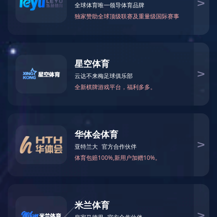
荣誉资质
企业资质
企业专利
企业荣誉
企业业绩

企业业绩
市政工程业绩
公路工程业绩
电力工程业绩
水利工程业绩
开云体育业绩
业绩展示
新闻中心
