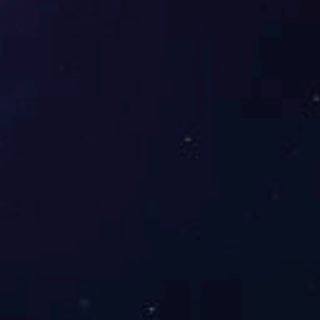
扫一扫进入网站
微信公众号
扫一扫关注微信公众号
ONLINE MESSAGE
联系方式
留言应用名称：
客户留言
描述：
*
留言内容：
姓名：