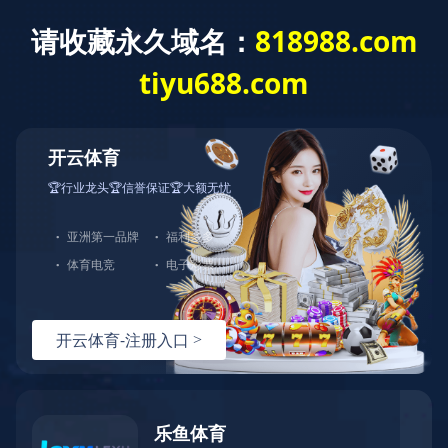
首页
公司简介
荣誉资质
