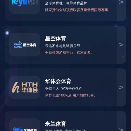
荣誉资质
企业资质
企业专利
企业荣誉
企业业绩

企业业绩
市政工程业绩
公路工程业绩
电力工程业绩
水利工程业绩
开云体育业绩
业绩展示
新闻中心
