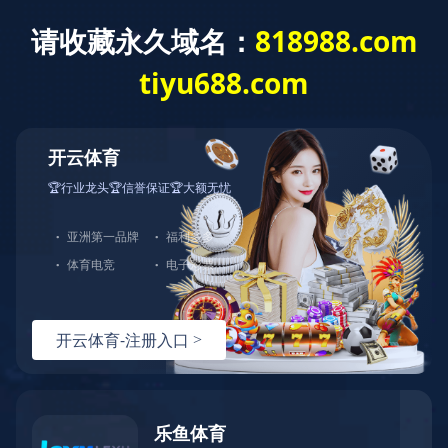
首页
公司简介
荣誉资质
