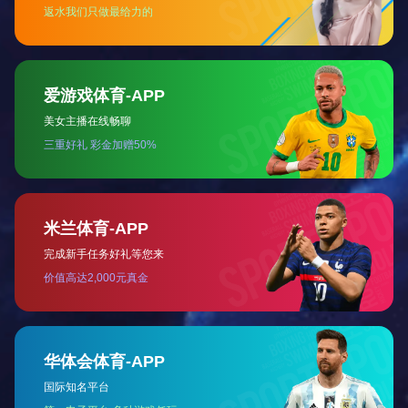

市政工程
公路工程
开云体育
当前位置：
首页
/
荣誉资质
/
企业荣誉
/
2014-2015年龙岩市建筑业先进企业
2014-2015年龙岩市建筑业先进