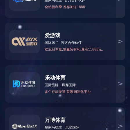
新闻中心
公司新闻
业内动态
联系我们

联系我们
联系方式
客户留言
首页
公司简介
荣誉资质
企业资质
企业专利
企业荣誉
企业业绩
市政工程业绩
公路工程业绩
电力工程业绩
水利工程业