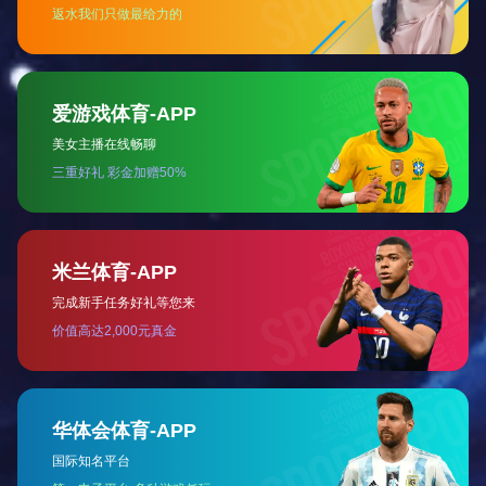
公司新闻
业内动态
当前位置：
首页
/
新闻中心
/
业内动态
/
迎“七一”党章传诵 党徽闪光 党旗飘扬
迎“七一”党章传诵 党徽闪光 党
旗飘扬