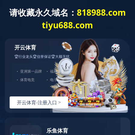
首页
公司简介
荣誉资质
